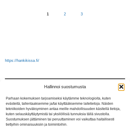
1
2
3
https://hankikissa.fi/
ETSI
Hallinnoi suostumusta
Parhaan kokemuksen tarjoamiseksi käytämme teknologioita, kuten
evästeitä, tallentaaksemme ja/tai käyttääksemme laitetietoja. Näiden
tekniikoiden hyväksyminen antaa meille mahdollisuuden käsitellä tietoja,
kuten selauskäyttäytymistä tai yksilöllisiä tunnuksia tällä sivustolla.
Suostumuksen jättäminen tai peruuttaminen voi vaikuttaa haitallisesti
tiettyihin ominaisuuksiin ja toimintoihin.