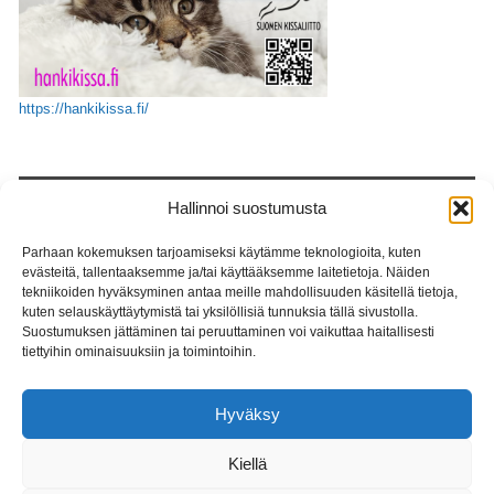
https://hankikissa.fi/
ETSI
Hallinnoi suostumusta
Parhaan kokemuksen tarjoamiseksi käytämme teknologioita, kuten
evästeitä, tallentaaksemme ja/tai käyttääksemme laitetietoja. Näiden
tekniikoiden hyväksyminen antaa meille mahdollisuuden käsitellä tietoja,
kuten selauskäyttäytymistä tai yksilöllisiä tunnuksia tällä sivustolla.
Suostumuksen jättäminen tai peruuttaminen voi vaikuttaa haitallisesti
tiettyihin ominaisuuksiin ja toimintoihin.
Hyväksy
Copyright © Suomen Siperiankissat ry. Ulkoinen linkitys sallittu sivujen
materiaalia käytettäessä. Valokuvien tekijänoikeus kuvaajilla.
Kiellä
POWERED BY
PARABOLA
&
WORDPRESS.