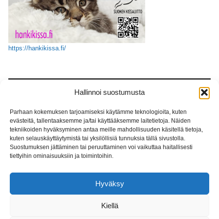
https://hankikissa.fi/
ETSI
Hallinnoi suostumusta
Parhaan kokemuksen tarjoamiseksi käytämme teknologioita, kuten
evästeitä, tallentaaksemme ja/tai käyttääksemme laitetietoja. Näiden
tekniikoiden hyväksyminen antaa meille mahdollisuuden käsitellä tietoja,
kuten selauskäyttäytymistä tai yksilöllisiä tunnuksia tällä sivustolla.
Suostumuksen jättäminen tai peruuttaminen voi vaikuttaa haitallisesti
tiettyihin ominaisuuksiin ja toimintoihin.
Hyväksy
Copyright © Suomen Siperiankissat ry. Ulkoinen linkitys sallittu sivujen
materiaalia käytettäessä. Valokuvien tekijänoikeus kuvaajilla.
Kiellä
POWERED BY
PARABOLA
&
WORDPRESS.