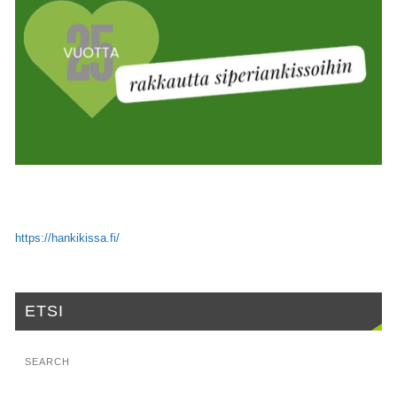
https://hankikissa.fi/
ETSI