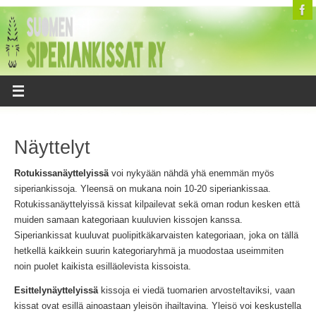
Näyttelyt
Rotukissanäyttelyissä
voi nykyään nähdä yhä enemmän myös
siperiankissoja. Yleensä on mukana noin 10-20 siperiankissaa.
Rotukissanäyttelyissä kissat kilpailevat sekä oman rodun kesken että
muiden samaan kategoriaan kuuluvien kissojen kanssa.
Siperiankissat kuuluvat puolipitkäkarvaisten kategoriaan, joka on tällä
hetkellä kaikkein suurin kategoriaryhmä ja muodostaa useimmiten
noin puolet kaikista esilläolevista kissoista.
Esittelynäyttelyissä
kissoja ei viedä tuomarien arvosteltaviksi, vaan
kissat ovat esillä ainoastaan yleisön ihailtavina. Yleisö voi keskustella