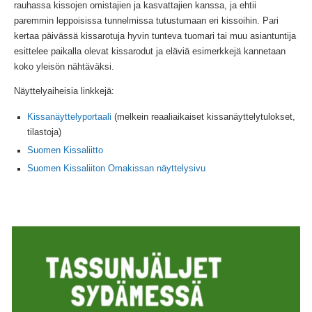
rauhassa kissojen omistajien ja kasvattajien kanssa, ja ehtii
paremmin leppoisissa tunnelmissa tutustumaan eri kissoihin. Pari
kertaa päivässä kissarotuja hyvin tunteva tuomari tai muu asiantuntija
esittelee paikalla olevat kissarodut ja eläviä esimerkkejä kannetaan
koko yleisön nähtäväksi.
Näyttelyaiheisia linkkejä:
Kissanäyttelyportaali
(melkein reaaliaikaiset kissanäyttelytulokset,
tilastoja)
Suomen Kissaliitto
Suomen Kissaliiton Omakissan näyttelysivu