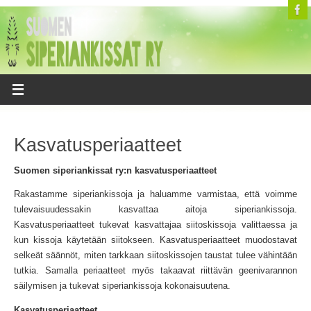
Kasvatusperiaatteet
Suomen siperiankissat ry:n kasvatusperiaatteet
Rakastamme siperiankissoja ja haluamme varmistaa, että voimme
tulevaisuudessakin kasvattaa aitoja siperiankissoja.
Kasvatusperiaatteet tukevat kasvattajaa siitoskissoja valittaessa ja
kun kissoja käytetään siitokseen. Kasvatusperiaatteet muodostavat
selkeät säännöt, miten tarkkaan siitoskissojen taustat tulee vähintään
tutkia. Samalla periaatteet myös takaavat riittävän geenivarannon
säilymisen ja tukevat siperiankissoja kokonaisuutena.
Kasvatusperiaatteet