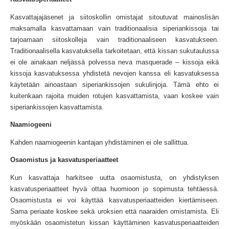
Kasvattajajäsenet ja siitoskollin omistajat sitoutuvat mainoslisän
maksamalla kasvattamaan vain traditionaalisia siperiankissoja tai
tarjoamaan siitoskolleja vain traditionaaliseen kasvatukseen.
Traditionaalisella kasvatuksella tarkoitetaan, että kissan sukutaulussa
ei ole ainakaan neljässä polvessa neva masquerade – kissoja eikä
kissoja kasvatuksessa yhdistetä nevojen kanssa eli kasvatuksessa
käytetään ainoastaan siperiankissojen sukulinjoja. Tämä ehto ei
kuitenkaan rajoita muiden rotujen kasvattamista, vaan koskee vain
siperiankissojen kasvattamista.
Naamiogeeni
Kahden naamiogeenin kantajan yhdistäminen ei ole sallittua.
Osaomistus ja kasvatusperiaatteet
Kun kasvattaja harkitsee uutta osaomistusta, on yhdistyksen
kasvatusperiaatteet hyvä ottaa huomioon jo sopimusta tehtäessä.
Osaomistusta ei voi käyttää kasvatusperiaatteiden kiertämiseen.
Sama periaate koskee sekä uroksien että naaraiden omistamista. Eli
myöskään osaomistetun kissan käyttäminen kasvatusperiaatteiden