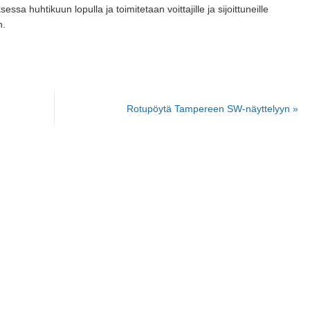
ssa huhtikuun lopulla ja toimitetaan voittajille ja sijoittuneille
n.
Rotupöytä Tampereen SW-näyttelyyn
»