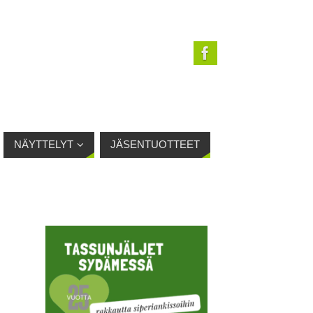
NÄYTTELYT
JÄSENTUOTTEET