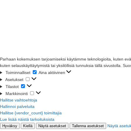
Parhaan kokemuksen tarjoamiseksi käytämme teknologioita, kuten eväste
kuten selauskäyttäytymistä tai yksilöllisiä tunnuksia tällä sivustolla. Su
Toiminnalliset
Aina aktiivinen
Asetukset
Tilastot
Markkinointi
Hallitse vaihtoehtoja
Hallinnoi palveluita
Hallitse {vendor_count} toimittajia
Lue lisää näistä tarkoituksista
Näytä asetu
Hyväksy
Kiellä
Näytä asetukset
Tallenna asetukset