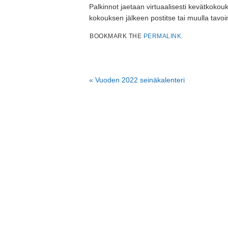
Palkinnot jaetaan virtuaalisesti kevätkokoukse
kokouksen jälkeen postitse tai muulla tavoi
BOOKMARK THE
PERMALINK
.
«
Vuoden 2022 seinäkalenteri