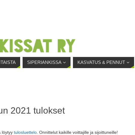
TAISTA
SIPERIANKISSA
KASVATUS & PENNUT
un 2021 tulokset
ä löytyy
tulosluettelo
. Onnittelut kaikille voittajille ja sijoittuneille!