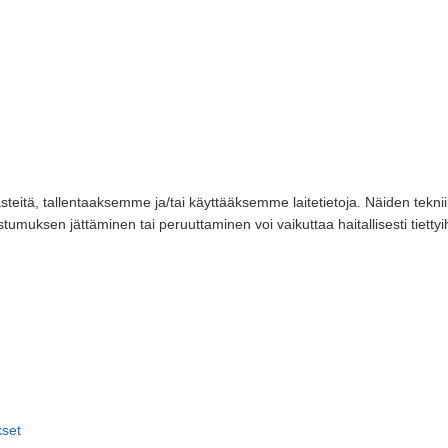
itä, tallentaaksemme ja/tai käyttääksemme laitetietoja. Näiden teknii
ostumuksen jättäminen tai peruuttaminen voi vaikuttaa haitallisesti tiettyi
kset