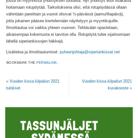
jossa on myynnissä yhdistyksen tuotteita. Nyt yhdistys etsii lisäkäsiä
hoitamaan rotupöytää. Tarkoituksena olisi, että rotupöydässä ollaan
vähintään pareittain ja vuorot olisivat ½-päiväisiä (aamu/iltapäivä),
jotta jokainen pääsee kiertelemään näyttelyyn ja myyntikojuille.
Ilmoittautua voi vaikka yhteen vuoroon. Tehtävään opastetaan,
aikaisempaa kokemusta ei tarvitse olla. Rotupöytä tulee sijaitsemaan
lähellä siperiankissojen häkkejä.
Lisätietoa ja ilmoittautumiset:
puheenjohtaja@siperiankissat.net
BOOKMARK THE
PERMALINK
.
«
Vuoden kissa kilpailun 2021
Vuoden kissa kilpailun 2021
tulokset
kuvakooste
»