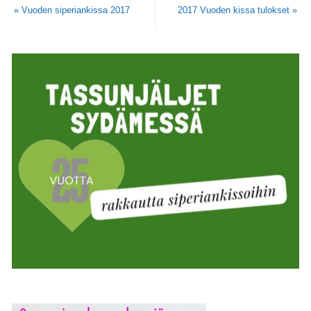
«
Vuoden siperiankissa 2017
2017 Vuoden kissa tulokset
»