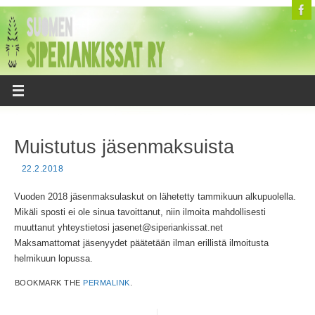
Muistutus jäsenmaksuista
22.2.2018
Vuoden 2018 jäsenmaksulaskut on lähetetty tammikuun alkupuolella.
Mikäli sposti ei ole sinua tavoittanut, niin ilmoita mahdollisesti
muuttanut yhteystietosi jasenet@siperiankissat.net
Maksamattomat jäsenyydet päätetään ilman erillistä ilmoitusta
helmikuun lopussa.
BOOKMARK THE
PERMALINK
.